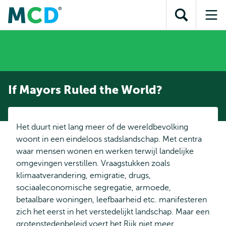
en naar
en naar de
Direct naar
de
Toon
Op
zoekfunctie
subnavigatie
inhoud
zoekveld
me
gaan
gaan
If Mayors Ruled the World?
Het duurt niet lang meer of de wereldbevolking
woont in een eindeloos stadslandschap. Met centra
waar mensen wonen en werken terwijl landelijke
omgevingen verstillen. Vraagstukken zoals
klimaatverandering, emigratie, drugs,
sociaaleconomische segregatie, armoede,
betaalbare woningen, leefbaarheid etc. manifesteren
zich het eerst in het verstedelijkt landschap. Maar een
grotenstedenbeleid voert het Rijk niet meer.