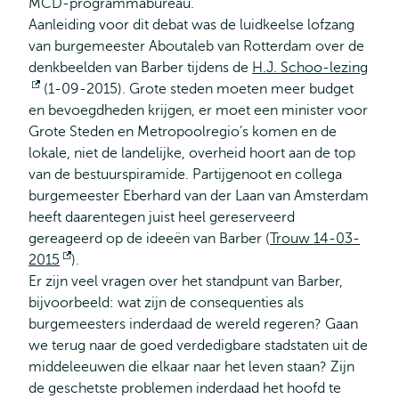
MCD-programmabureau.
Aanleiding voor dit debat was de luidkeelse lofzang
van burgemeester Aboutaleb van Rotterdam over de
denkbeelden van Barber tijdens de
H.J. Schoo-lezing
Opent
(1-09-2015). Grote steden moeten meer budget
en bevoegdheden krijgen, er moet een minister voor
extern
Grote Steden en Metropoolregio’s komen en de
lokale, niet de landelijke, overheid hoort aan de top
van de bestuurspiramide. Partijgenoot en collega
burgemeester Eberhard van der Laan van Amsterdam
heeft daarentegen juist heel gereserveerd
gereageerd op de ideeën van Barber (
Trouw 14-03-
2015
Opent
).
Er zijn veel vragen over het standpunt van Barber,
extern
bijvoorbeeld: wat zijn de consequenties als
burgemeesters inderdaad de wereld regeren? Gaan
we terug naar de goed verdedigbare stadstaten uit de
middeleeuwen die elkaar naar het leven staan? Zijn
de geschetste problemen inderdaad het hoofd te