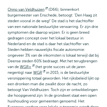
Onno van Veldhuizen
Opent
(D66), binnenkort
burgemeester van Enschede, betoogt: ‘Den Haag zit
extern
steden vooral in de weg!’ De stad is het slachtoffer
van een nationale bestuurlijke verwarring. Er zijn drie
symptomen die daarop wijzen. Er is geen breed
gedragen concept over het lokaal bestuur in
Nederland en de stad is daar het slachtoffer van.
Steden hebben nauwelijks fiscale autonomie:
ongeveer 3% van de inkomsten is lokaal terwijl dat bij
Deense steden 60% bedraagt. Met het terugbrengen
van de
WGR+
Opent
(het grote succes uit de jaren
negentig) naar
WGR
extern
Opent
in 2015, is de bestuurlijke
versnippering totaal geworden. Het rijksbeleid lijkt op
extern
een dronken man die zwalkt door de nacht, zo
betoogt Van Veldhuizen. Toch zijn er ontwikkelingen
die hoopgevend zijn. In de grondwet staat een open
huishouding voor gemeenten genoemd. Het