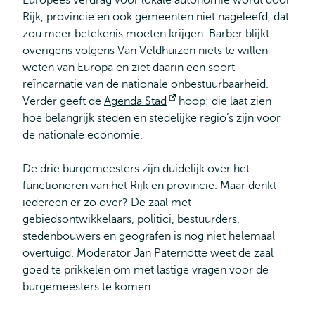
Europees verdrag voor lokale autonomie wordt door
Rijk, provincie en ook gemeenten niet nageleefd, dat
zou meer betekenis moeten krijgen. Barber blijkt
overigens volgens Van Veldhuizen niets te willen
weten van Europa en ziet daarin een soort
reïncarnatie van de nationale onbestuurbaarheid.
Verder geeft de
Agenda Stad
Opent
hoop: die laat zien
hoe belangrijk steden en stedelijke regio’s zijn voor
extern
de nationale economie.
De drie burgemeesters zijn duidelijk over het
functioneren van het Rijk en provincie. Maar denkt
iedereen er zo over? De zaal met
gebiedsontwikkelaars, politici, bestuurders,
stedenbouwers en geografen is nog niet helemaal
overtuigd. Moderator Jan Paternotte weet de zaal
goed te prikkelen om met lastige vragen voor de
burgemeesters te komen.