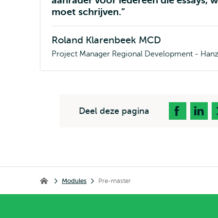
aanrader voor iedereen die essays, 
moet schrijven.
Roland Klarenbeek MCD
Project Manager Regional Development - Han
Deel deze pagina
Kruimelpad
Modules
Pre-master
Home