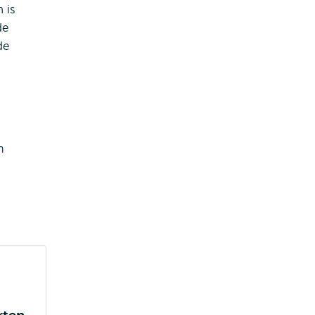
 is
de
de
m