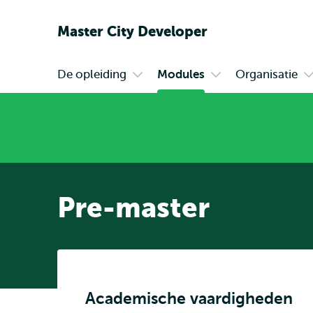
Master City Developer
De opleiding
Modules
Organisatie
Primair
Open
Open
O
submenu
submenu
s
De
Modules
O
opleiding
Pre-master
Academische vaardigheden