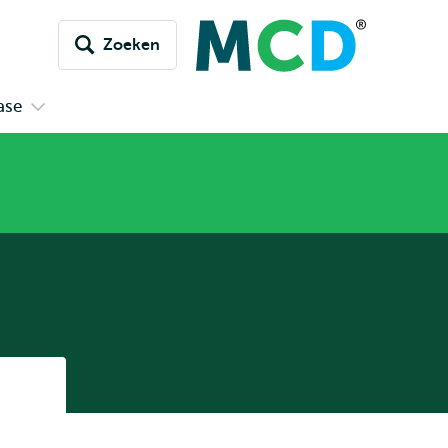
Zoeken
ase
Open
submenu
Kennisdatabase
Listen