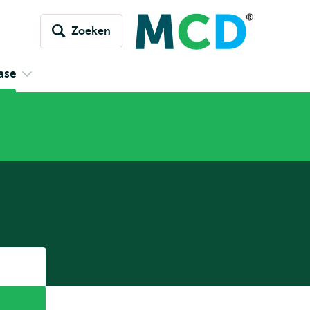
Zoeken
ase
Open
submenu
Kennisdatabase
Listen