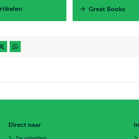
rtikelen
Great Books
Direct naar
I
De opleiding