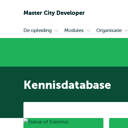
Master City Developer
De opleiding
Modules
Organisatie
Primair
Open
Open
O
submenu
submenu
s
De
Modules
O
opleiding
Kennisdatabase