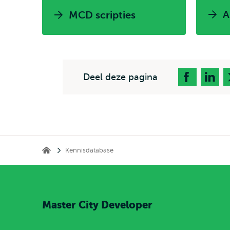
A
MCD scripties
Deel deze pagina
Kruimelpad
Kennisdatabase
Home
Master City Developer