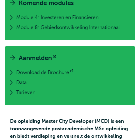
Komende modules
Module 4: Investeren en Financieren
Module 8: Gebiedsontwikkeling Internationaal
Aanmelden
Opent
extern
Download de Brochure
Opent
Data
extern
Tarieven
De opleiding Master City Developer (MCD) is een
toonaangevende postacademische MSc opleiding
en biedt verdieping en versnelt de ontwikkeling