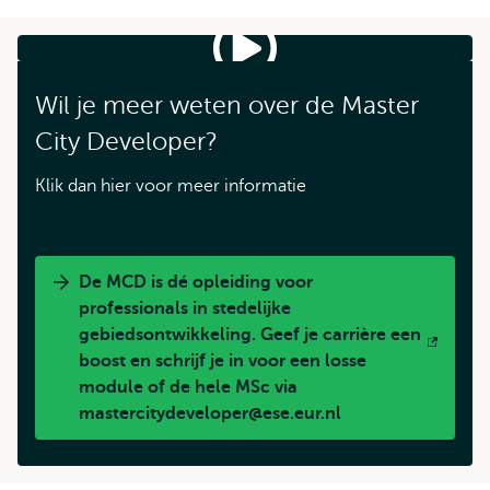
Wil je meer weten over de Master
City Developer?
Klik dan hier voor meer informatie
De MCD is dé opleiding voor
professionals in stedelijke
gebiedsontwikkeling. Geef je carrière een
Opent
boost en schrijf je in voor een losse
extern
module of de hele MSc via
mastercitydeveloper@ese.eur.nl