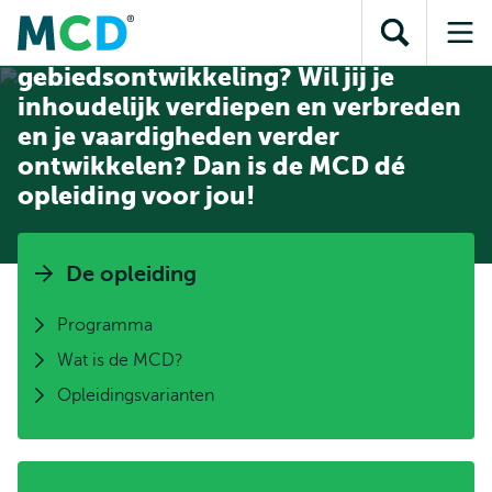
en naar
en naar de
Direct naar
de
Werk jij aan stedelijke
Toon
Op
zoekfunctie
subnavigatie
inhoud
zoekveld
me
gebiedsontwikkeling? Wil jij je
gaan
gaan
inhoudelijk verdiepen en verbreden
en je vaardigheden verder
ontwikkelen? Dan is de MCD dé
opleiding voor jou!
De opleiding
Programma
Wat is de MCD?
Opleidingsvarianten