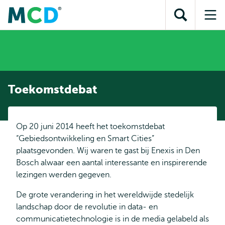
en naar
en naar de
Direct naar
de
Toon
Op
zoekfunctie
subnavigatie
inhoud
zoekveld
me
gaan
gaan
Toekomstdebat
Op 20 juni 2014 heeft het toekomstdebat
“Gebiedsontwikkeling en Smart Cities”
plaatsgevonden. Wij waren te gast bij Enexis in Den
Bosch alwaar een aantal interessante en inspirerende
lezingen werden gegeven.
De grote verandering in het wereldwijde stedelijk
landschap door de revolutie in data- en
communicatietechnologie is in de media gelabeld als