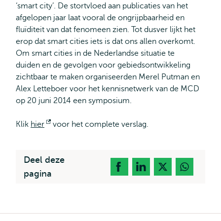
‘smart city’. De stortvloed aan publicaties van het
afgelopen jaar laat vooral de ongrijpbaarheid en
fluïditeit van dat fenomeen zien. Tot dusver lijkt het
erop dat smart cities iets is dat ons allen overkomt.
Om smart cities in de Nederlandse situatie te
duiden en de gevolgen voor gebiedsontwikkeling
zichtbaar te maken organiseerden Merel Putman en
Alex Letteboer voor het kennisnetwerk van de MCD
op 20 juni 2014 een symposium.
Klik
hier
Opent
voor het complete verslag.
extern
Deel deze
pagina
Kruimelpad