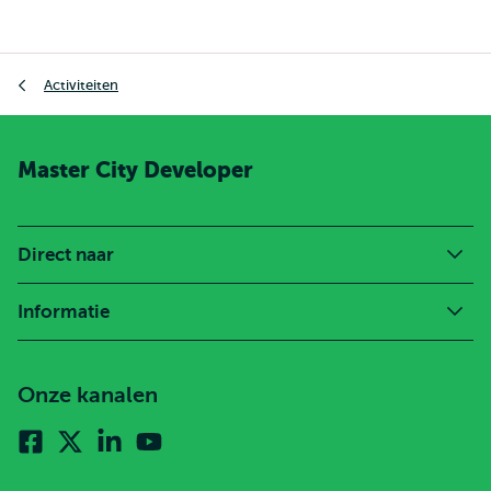
Kruimelpad
Activiteiten
Master City Developer
Direct naar
Informatie
Onze kanalen
Facebook
X
Linkedin
Youtube
(voorheen