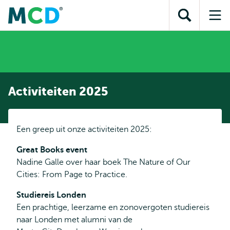
en naar
en naar de
Direct naar
de
Toon
Op
zoekfunctie
subnavigatie
inhoud
zoekveld
me
gaan
gaan
Activiteiten 2025
Een greep uit onze activiteiten 2025:
Great Books event
Nadine Galle over haar boek The Nature of Our
Cities: From Page to Practice.
Studiereis Londen
Een prachtige, leerzame en zonovergoten studiereis
naar Londen met alumni van de