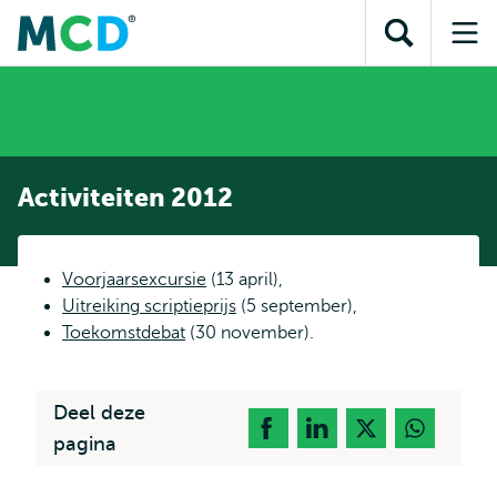
en naar
en naar de
Direct naar
de
Toon
Op
zoekfunctie
subnavigatie
inhoud
zoekveld
me
gaan
gaan
Activiteiten 2012
Voorjaarsexcursie
(13 april),
Uitreiking scriptieprijs
(5 september),
Toekomstdebat
(30 november).
Deel deze
pagina