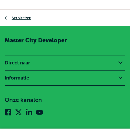
Kruimelpad
Activiteiten
Master City Developer
Direct naar
Informatie
Onze kanalen
Facebook
X
Linkedin
Youtube
(voorheen
twitter)