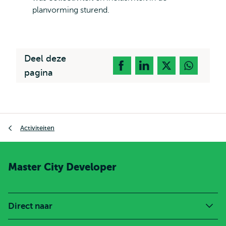
planvorming sturend.
Deel deze
pagina
Kruimelpad
Activiteiten
Master City Developer
Direct naar