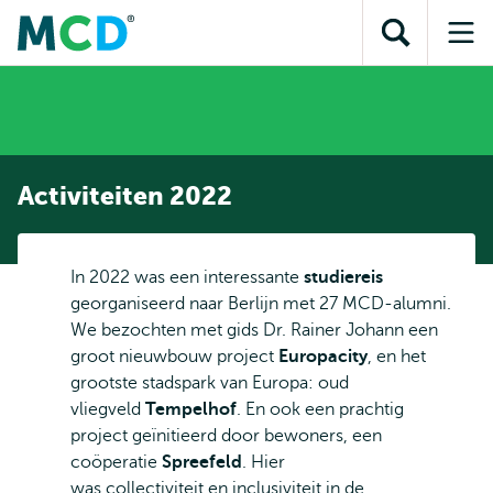
en naar
en naar de
Direct naar
de
Toon
Op
zoekfunctie
subnavigatie
inhoud
zoekveld
me
gaan
gaan
Activiteiten 2022
In 2022 was een interessante
studiereis
georganiseerd
naar Berlijn met 27 MCD-alumni.
We bezochten met gids Dr. Rainer Johann een
groot nieuwbouw project
Europacity
, en het
grootste stadspark van Europa: oud
vliegveld
Tempelhof
. En ook een prachtig
project geïnitieerd door bewoners, een
coöperatie
Spreefeld
. Hier
was collectiviteit en inclusiviteit in de