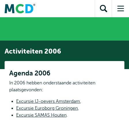
en naar
en naar de
Direct naar
de
Toon
Op
zoekfunctie
subnavigatie
inhoud
zoekveld
me
gaan
gaan
Activiteiten 2006
Agenda 2006
In 2006 hebben onderstaande activiteiten
plaatsgevonden:
Excursie IJ-oevers Amsterdam
,
Excursie Euroborg Groningen
,
Excursie SAMAS Houten
.