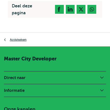
Deel deze
pagina
Kruimelpad
Activiteiten
Master City Developer
Direct naar
Informatie
Onze kanalen