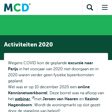
en naar
en naar de
Direct naar
de
Toon
Op
zoekfunctie
subnavigatie
inhoud
zoekveld
me
gaan
gaan
Activiteiten 2020
Wegens COVID kon de geplande
excursie naar
Parijs
in het voorjaar van 2020 niet doorgaan en in
2020 waren verder geen fysieke bijeenkomsten
gepland.
Wel was er op 10 december 2020 een
online
Kennisnetwerkborrel
. Deze borrel was na afloop van
het
webinar
Opent
met
Jeroen van Haaren
en
Kasimir
Hagendoorn
: Wordt de woningmarkt op slot gezet
extern
door de stapeling van beleid?