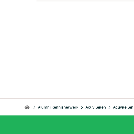
Kruimelpad
Alumni Kennisnetwerk
Activiteiten
Activiteite
Home