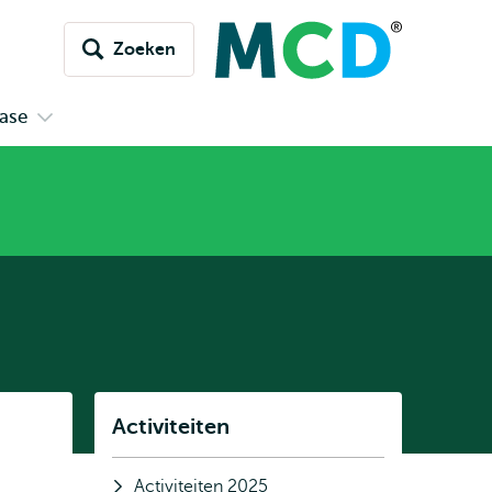
Zoeken
ase
Open
submenu
Kennisdatabase
Listen
Activiteiten
Subnavigatie
Activiteiten 2025