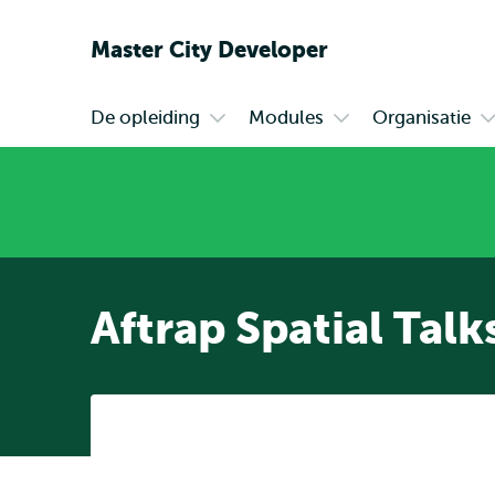
Master City Developer
De opleiding
Modules
Organisatie
Primair
Open
Open
O
submenu
submenu
s
De
Modules
O
opleiding
Aftrap Spatial Talk