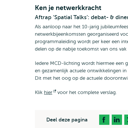
Ken je netwerkkracht
Aftrap ‘Spatial Talks’: debat- & di
Als aanloop naar het 10-jarig jubileumf
netwerkbijeenkomsten georganiseerd vo
programmaleiding wordt per keer een inte
delen op de nabije toekomst van ons vak a
Iedere MCD-lichting wordt hiermee een g
en gezamenlijk actuele ontwikkelingen in
Dit met het oog op de actuele doorontwik
Klik
hier
Opent
voor het complete verslag.
extern
Deel deze pagina