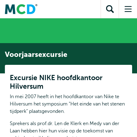
en naar
en naar de
Direct naar
de
Toon
Op
zoekfunctie
subnavigatie
inhoud
zoekveld
me
gaan
gaan
Voorjaarsexcursie
Excursie NIKE hoofdkantoor
Hilversum
In mei 2007 heeft in het hoofdkantoor van Nike te
Hilversum het symposium "Het einde van het stenen
tijdperk" plaatsgevonden.
Sprekers als prof.dr. Len de Klerk en Medy van der
Laan hebben hier hun visie op de toekomst van