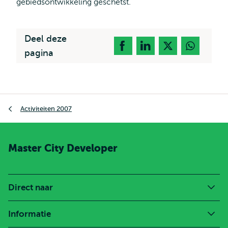
gebiedsontwikkeling geschetst.
Deel deze
pagina
Kruimelpad
Activiteiten 2007
Master City Developer
Direct naar
Informatie