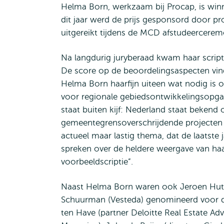
Helma Born, werkzaam bij Procap, is win
dit jaar werd de prijs gesponsord door p
uitgereikt tijdens de MCD afstudeercerem
Na langdurig juryberaad kwam haar scripti
De score op de beoordelingsaspecten vindi
Helma Born haarfijn uiteen wat nodig is
voor regionale gebiedsontwikkelingsopgaven
staat buiten kijf: Nederland staat beken
gemeentegrensoverschrijdende projecten gaa
actueel maar lastig thema, dat de laatste 
spreken over de heldere weergave van ha
voorbeeldscriptie”.
Naast Helma Born waren ook Jeroen Hutt
Schuurman (Vesteda) genomineerd voor de p
ten Have (partner Deloitte Real Estate Adv