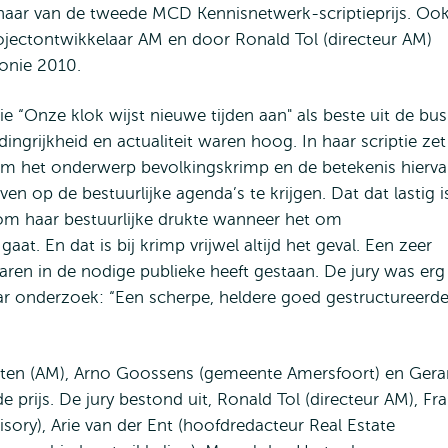
naar van de tweede MCD Kennisnetwerk-scriptieprijs. Oo
rojectontwikkelaar AM en door Ronald Tol (directeur AM)
onie 2010.
e “Onze klok wijst nieuwe tijden aan" als beste uit de bus
ngrijkheid en actualiteit waren hoog. In haar scriptie zet
 om het onderwerp bevolkingskrimp en de betekenis hierv
 op de bestuurlijke agenda’s te krijgen. Dat dat lastig i
d om haar bestuurlijke drukte wanneer het om
t. En dat is bij krimp vrijwel altijd het geval. Een zeer
jaren in de nodige publieke heeft gestaan. De jury was erg
ar onderzoek: “Een scherpe, heldere goed gestructureerd
en (AM), Arno Goossens (gemeente Amersfoort) en Gera
rijs. De jury bestond uit, Ronald Tol (directeur AM), Fr
isory), Arie van der Ent (hoofdredacteur Real Estate