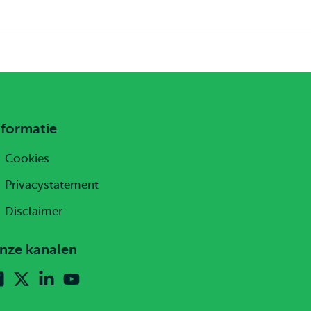
nformatie
Cookies
Privacystatement
Disclaimer
nze kanalen
Facebook
X
Linkedin
Youtube
(voorheen