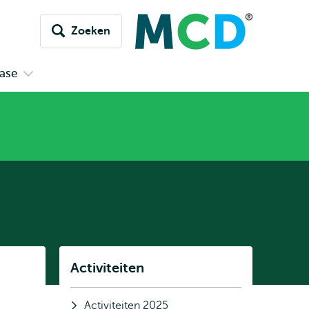
Zoeken
ase
Open
submenu
Kennisdatabase
Listen
Activiteiten
Subnavigatie
Activiteiten 2025