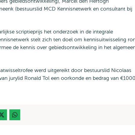
sbers gebiedsontwikkeling), Marcel den Hertogh
meenk (bestuurslid MCD Kennisnetwerk en consultant bij
ijkse scriptieprijs het onderzoek in de integrale
nnisnetwerk stelt zich ten doel om kennisuitwisseling ro
rmee de kennis over gebiedsontwikkeling in het algemeen
aatwisseltrofee werd uitgereikt door bestuurslid Nicolaas
van jurylid Ronald Tol een oorkonde en bedrag van €1000