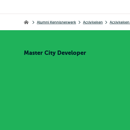
Kruimelpad
Alumni Kennisnetwerk
Activiteiten
Activiteite
Home
Master City Developer