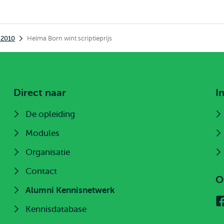
n 2010
Helma Born wint scriptieprijs
Direct naar
I
De opleiding
Modules
Organisatie
Contact
O
Alumni Kennisnetwerk
Kennisdatabase