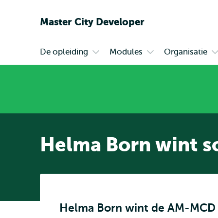
Master City Developer
De opleiding
Modules
Organisatie
Primair
Open
Open
O
submenu
submenu
s
De
Modules
O
opleiding
Helma Born wint sc
Helma Born wint de AM-MCD K