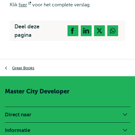
Klik
hier
Opent
voor het complete verslag.
extern
Deel deze
pagina
Kruimelpad
Great Books
Master City Developer
Direct naar
Informatie