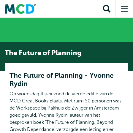
en naar
en naar de
Direct naar
de
Toon
Op
zoekfunctie
subnavigatie
inhoud
zoekveld
me
gaan
gaan
The Future of Planning
The Future of Planning - Yvonne
Rydin
Op woensdag 4 juni vond de vierde editie van de
MCD Great Books plaats. Met ruim 50 personen was
de Workspace bij Pakhuis de Zwijger in Amsterdam
goed gevuld. Yvonne Rydin, auteur van het
besproken boek 'The Future of Planning, Beyond
Growth Dependance' verzorgde een lezing en er