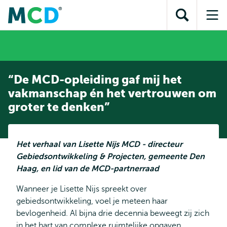
en naar
en naar de
Direct naar
de
Toon
Op
zoekfunctie
subnavigatie
inhoud
zoekveld
me
gaan
gaan
“De MCD-opleiding gaf mij het
vakmanschap én het vertrouwen om
groter te denken”
Het verhaal van Lisette Nijs MCD - directeur
Gebiedsontwikkeling & Projecten, gemeente Den
Haag, en lid van de MCD-partnerraad
Wanneer je Lisette Nijs spreekt over
gebiedsontwikkeling, voel je meteen haar
bevlogenheid. Al bijna drie decennia beweegt zij zich
in het hart van complexe ruimtelijke opgaven.